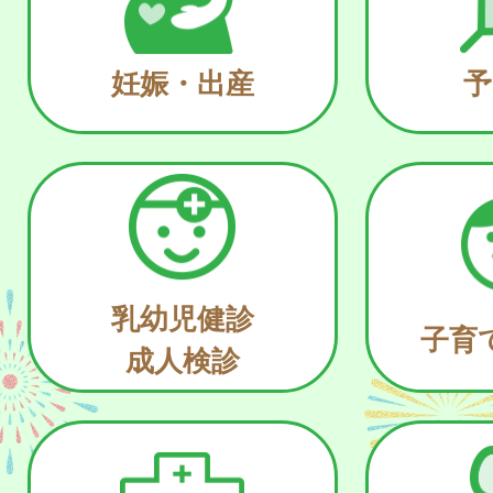
妊娠・出産
予
乳幼児健診
子育
成人検診